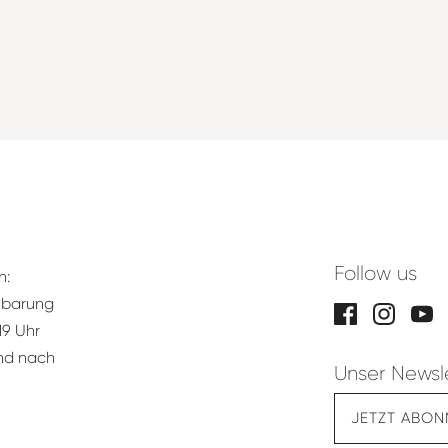
Follow us
n:
nbarung
19 Uhr
und nach
Unser Newsl
JETZT ABON