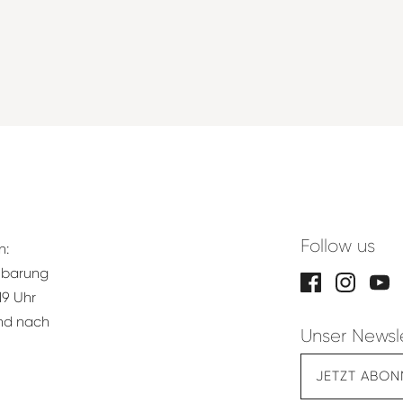
Follow us
n:
nbarung
19 Uhr
und nach
Unser Newsl
JETZT ABON