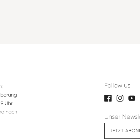
Follow us
n:
nbarung
19 Uhr
und nach
Unser Newsl
JETZT ABON