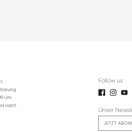
Follow us
n:
nbarung
19 Uhr
und nach
Unser Newsl
JETZT ABON