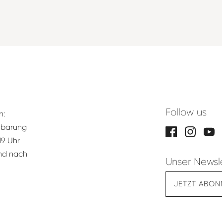
Follow us
n:
nbarung
19 Uhr
und nach
Unser Newsl
JETZT ABON