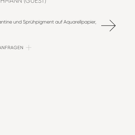
OHMANN (GUEST)
antine und Sprühpigment auf Aquarellpapier
 ANFRAGEN