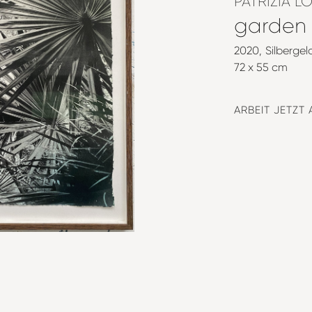
PATRIZIA L
garden
2020
Silbergel
72 x 55 cm
ARBEIT JETZT