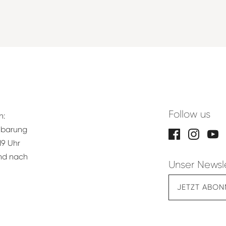
Follow us
n:
nbarung
19 Uhr
und nach
Unser Newsl
JETZT ABON