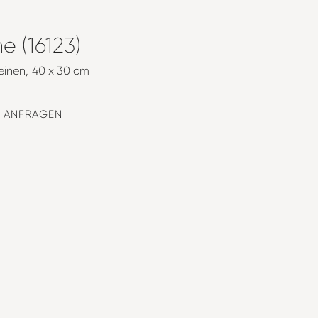
e (16123)
einen
40 x 30 cm
T ANFRAGEN