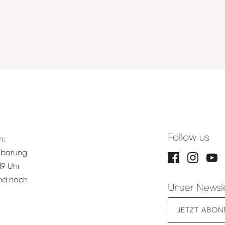
Follow us
n:
nbarung
19 Uhr
und nach
Unser Newsl
JETZT ABON